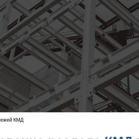
тежей КМД