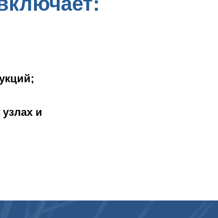
включает:
укций;
узлах и