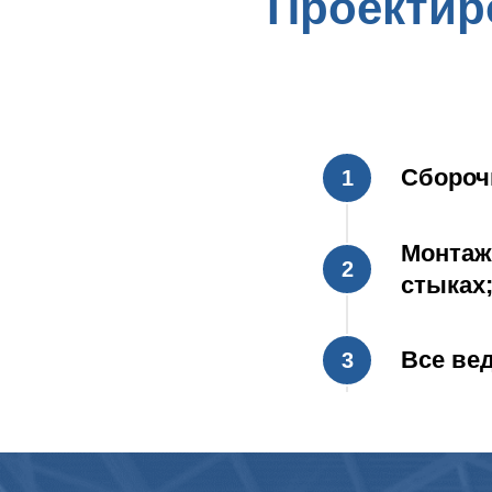
Проектир
Сбороч
1
Монтаж
2
стыках
Все вед
3